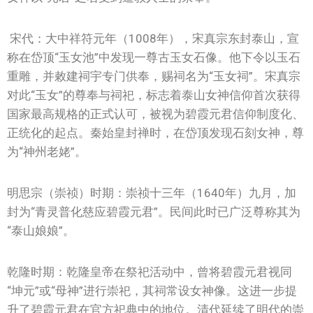
宋代：大中祥符元年（1008年），宋真宗东封泰山，宣
称在岱顶“玉女池”中发现一尊古玉女石像。他下令以玉石
重雕，并敕建祠宇专门供奉，赐祠名为“玉女祠”。宋真宗
对此“玉女”的尊奉与祠祀，标志着泰山女神信仰首次获得
国家最高规格的正式认可，被视为碧霞元君信仰制度化、
正统化的起点。秦始皇封禅时，在岱顶发现石刻女神，尊
为“神州老姥”。
明思宗（崇祯）时期：崇祯十三年（1640年）九月，加
封为“青灵普化慈应碧霞元君”。民间此时已广泛尊称其为
“泰山娘娘”。
乾隆时期：乾隆皇帝在祭祀活动中，曾将碧霞元君视同
“坤元”或“母神”进行崇祀，其祠常设女神像。这进一步提
升了碧霞元君在官方祀典中的地位。清代延续了明代的崇