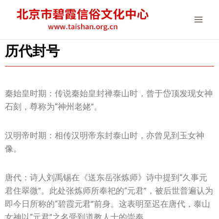
历代封号
秦始皇时期：传说秦始皇封禅泰山时，曾于岱顶发现女神
石刻，尊称为“神州老姥”。
汉明帝时期：相传汉明帝东封泰山时，亦曾见到玉女神
像。
唐代：诗人刘禹锡在《送东岳张炼师》诗中提到“久事元
君住翠微”。此处张炼师所奉祀的“元君”，被后世普遍认为
即今日所称的“碧霞元君”前身。这表明至迟在唐代，泰山
女神以“元君”之名受到道教人士的崇奉。