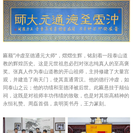
匾额“冲虚至德通元大师”，熠熠生辉，铭刻着一段泰山道
教的辉煌历史。这是元世祖忽必烈对张志纯真人的至高褒
奖。张真人作为泰山道教的开山祖师，主持修建了大量宫
观，并建造了南天门，使其直通霄汉。他的德行冲虚，如
同泰山之云；他的功绩和至德泽被后世。此匾悬挂于颠仙
祠，这既是对祖师丰功伟绩的致敬，也是对其崇高精神的
永恒礼赞。周磊首倡，袁明英书丹，王力篆刻。