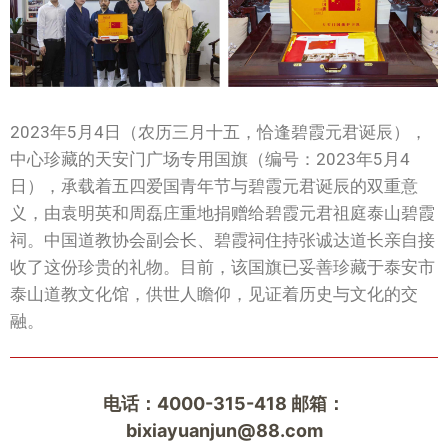
2023年5月4日（农历三月十五，恰逢碧霞元君诞辰），
中心珍藏的天安门广场专用国旗（编号：2023年5月4
日），承载着五四爱国青年节与碧霞元君诞辰的双重意
义，由袁明英和周磊庄重地捐赠给碧霞元君祖庭泰山碧霞
祠。中国道教协会副会长、碧霞祠住持张诚达道长亲自接
收了这份珍贵的礼物。目前，该国旗已妥善珍藏于泰安市
泰山道教文化馆，供世人瞻仰，见证着历史与文化的交
融。
电话：4000-315-418 邮箱：
bixiayuanjun@88.com